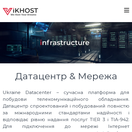
П
е
V
H
р
i
е
I
g
й
K
h
т
H
a
и
v
O
д
a
S
i
о
T
l
в
a
–
м
b
і
H
Датацентр & Мережа
i
с
O
l
т
i
S
t
у
Ukraine Datacenter – сучасна платформа для
T
y
побудови телекомунікаційного обладнання.
I
H
o
Датацентр спроектований і побудований повністю
N
s
за міжнародними стандартами надійності і
G
t
відповідає рівню надання послуг TIER 3 і TIA-942.
P
i
Для підключення до мережі Інтернет
n
R
g