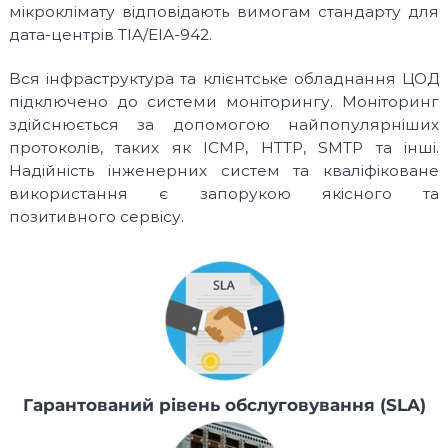
мікроклімату відповідають вимогам стандарту для
b
дата-центрів TIA/EIA-942.
l
e
h
Вся інфраструктура та клієнтське обладнання ЦОД
o
підключено до системи моніторингу. Моніторинг
s
здійснюється за допомогою найпопулярніших
t
i
протоколів, таких як ICMP, HTTP, SMTP та інші.
n
Надійність інженерних систем та кваліфіковане
g
використання є запорукою якісного та
s
позитивного сервісу.
e
r
v
i
c
e
s
:
S
S
D
Гарантований рівень обслуговування (SLA)
V
P