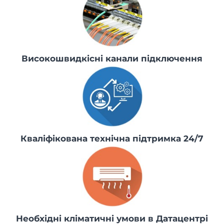
S
/
V
D
S
a
n
Високошвидкісні канали підключення
d
D
e
d
i
c
a
t
e
Кваліфікована технічна підтримка 24/7
d
S
e
r
v
e
r
s
.
Необхідні кліматичні умови в Датацентрі