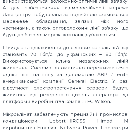
використовуються волоконно-оптичні лінії зв'язку.
O
P
А для забезпечення відмовостійкості мережа
V
r
Датацентру побудована за подвійною схемою: все
o
I
v
мережеве обладнання, зв’язки між його
D
i
частинами, а також оптоволоконні лінії зв’язку, що
E
d
йдуть до базової мережі компанії, дублюються.
e
R
r
.
Швидкість підключення до світових каналів зв’язку
F
становить 70 Гбіт/с, до українських – 80 Гбіт/с.
l
Використовується кілька незалежних ліній
e
живлення. Система автоматично перемикається з
x
i
однієї лінії на іншу за допомогою ABP Z enith
b
американської компанії General Electric. У разі
l
відсутності електропостачання сервери будуть
e
a
живитися від резервного дизель-генератора від
n
платформи виробництва компанії FG Wilson.
d
s
Мікроклімат забезпечують прецизійні промислові
c
a
кондиціонери Liebert-HIROSS Himod M
l
виробництва Emerson Network Power. Параметри
a